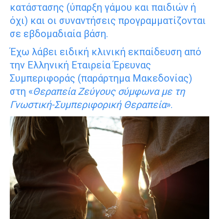
κατάστασης (ύπαρξη γάμου και παιδιών ή
όχι) και οι συναντήσεις προγραμματίζονται
σε εβδομαδιαία βάση.
Έχω λάβει ειδική κλινική εκπαίδευση από
την Ελληνική Εταιρεία Έρευνας
Συμπεριφοράς (παράρτημα Μακεδονίας)
στη «
Θεραπεία Ζεύγους σύμφωνα με τη
Γνωστική-Συμπεριφορική Θεραπεία
».