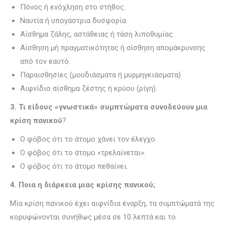
Πόνος ή ενόχληση στο στήθος.
Ναυτία ή υπογάστρια δυσφορία
Αίσθημα ζάλης, αστάθειας ή τάση λιποθυμίας.
Αίσθηση μή πραγματικότητας ή αίσθηση απομάκρυνσης
από τον εαυτό.
Παραισθησίες (μουδιάσματα ή μυρμηγκιάσματα)
Αιφνίδιο αίσθημα ζέστης ή κρύου (ρίγη).
3. Τι είδους «γνωστικά» συμπτώματα συνοδεύουν μια
κρίση πανικού
?
Ο φόβος ότι το άτομο χάνει τον έλεγχο.
Ο φόβος ότι το άτομο «τρελαίνεται».
Ο φόβος ότι το άτομο πεθαίνει.
4. Ποια η διάρκεια μιας κρίσης πανικού;
Μία κρίση πανικού έχει αιφνίδια έναρξη, τα συμπτώματά της
κορυφώνονται συνήθως μέσα σε 10 λεπτά και το