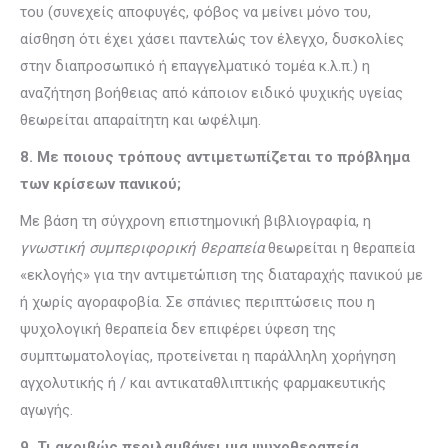
του (συνεχείς αποφυγές, φόβος να μείνει μόνο του,
αίσθηση ότι έχει χάσει παντελώς τον έλεγχο, δυσκολίες
στην διαπροσωπικό ή επαγγελματικό τομέα κ.λ.π.) η
αναζήτηση βοήθειας από κάποιον ειδικό ψυχικής υγείας
θεωρείται απαραίτητη και ωφέλιμη.
8. Με ποιους τρόπους αντιμετωπίζεται το πρόβλημα
των κρίσεων πανικού;
Με βάση τη σύγχρονη επιστημονική βιβλιογραφία, η
γνωστική συμπεριφορική θεραπεία
θεωρείται η θεραπεία
«εκλογής» για την αντιμετώπιση της διαταραχής πανικού με
ή χωρίς αγοραφοβία. Σε σπάνιες περιπτώσεις που η
ψυχολογική θεραπεία δεν επιφέρει ύφεση της
συμπτωματολογίας, προτείνεται η παράλληλη χορήγηση
αγχολυτικής ή / και αντικαταθλιπτικής φαρμακευτικής
αγωγής.
9. Τι ακριβώς περιλαμβάνει μια ψυχοθεραπεία