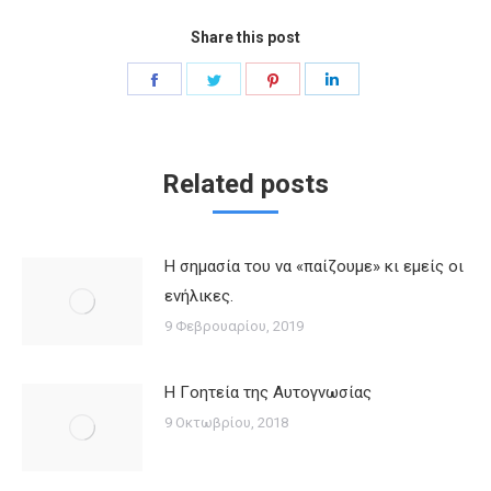
Share this post
Share
Share
Share
Share
on
on
on
on
Facebook
Twitter
Pinterest
LinkedIn
Related posts
Η σημασία του να «παίζουμε» κι εμείς οι
ενήλικες.
9 Φεβρουαρίου, 2019
Η Γoητεία της Αυτογνωσίας
9 Οκτωβρίου, 2018